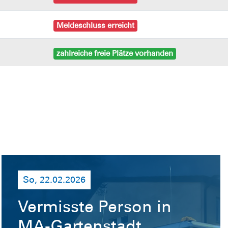
zahlreiche freie Plätze vorhanden
So, 22.02.2026
Vermisste Person in
MA-Gartenstadt
(Mantrailer)
In der Nacht von Sonnag auf Montag