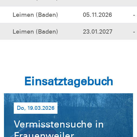
Leimen (Baden)
23.01.2027
-
Einsatztagebuch
Do, 19.03.2026
Vermisstensuche in
Frauenweiler
(Wasserortung)
Wir wurden an diesem Tag