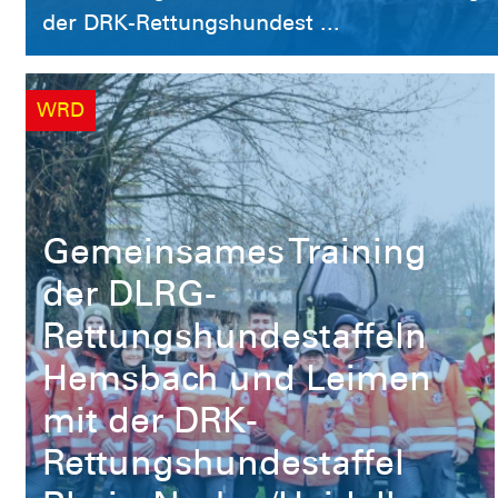
WRD
Gemeinsames Training
der DLRG-
Rettungshundestaffeln
Hemsbach und Leimen
mit der DRK-
Rettungshundestaffel
Rhein-Neckar/Heidelberg
Gemeinsames Training der DLRG-
Rettungshundestaffeln Hemsbach und