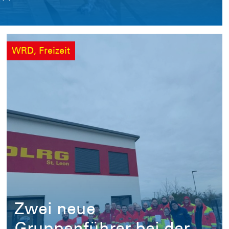
WRD, Freizeit
Zwei neue
Gruppenführer bei der
DLRG Leimen
Das vergangene Wochenende war für