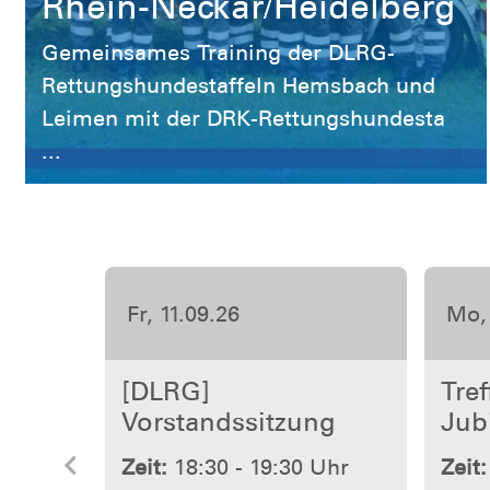
Leimen mit der DRK-Rettungshundesta
...
Do, 15.10.26
Fr, 
Erste-Hilfe-
[DL
Ausbildung
Kürb
Vorherige
Zeit:
08:00 - 15:30 Uhr
Zeit:
Ort:
Leimen (Baden)
Ort:
Mehr erfahren