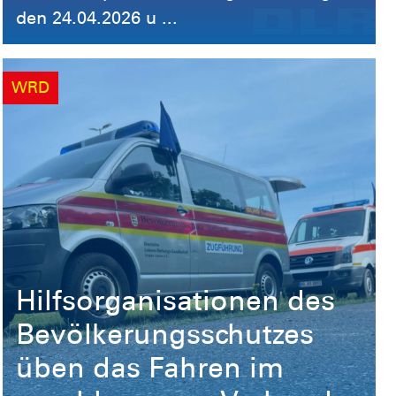
WRD
Hilfsorganisationen des
Bevölkerungsschutzes
üben das Fahren im
geschlossenen Verband
Am 21. Juni war der WRZ 2
(Wasserrettungszug 2 Baden-