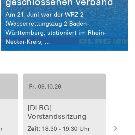
Württemberg, stationiert im Rhein-
Neckar-Kreis, ...
Fr, 13.11.26
[DLRG]
Vorstandssitzung
Nächs
r
Zeit:
19:30 - 22:00 Uhr
Ort:
Leimen (Baden)
hren
Mehr erfahren