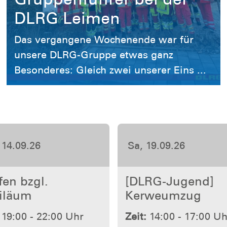
unsere DLRG-Gruppe etwas ganz
Besonderes: Gleich zwei unserer Eins ...
23.10.26
Do, 05.11.26
RG-Jugend]
Erste-Hilfe-
isschnitzen
Ausbildung
17:30 - 19:30 Uhr
Zeit:
08:30 - 16:00 Uh
Leimen (Baden)
Ort:
Leimen (Baden)
Mehr erfahren
Mehr erfa