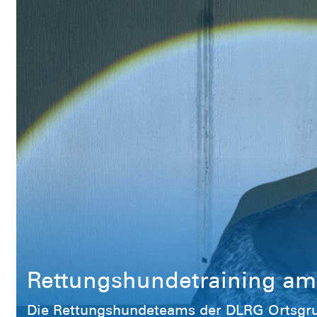
Rettungshundetraining am
Die Rettungshundeteams der DLRG Ortsgr
der DRK-Rettungshundest ...